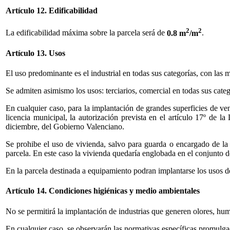
Artículo 12. Edificabilidad
2
2
La edificabilidad máxima sobre la parcela será de
0.8 m
/m
.
Artículo 13. Usos
El uso predominante es el industrial en todas sus categorías, con las 
Se admiten asimismo los usos: terciarios, comercial en todas sus categor
En cualquier caso, para la implantación de grandes superficies de ven
licencia municipal, la autorización prevista en el artículo 17º de 
diciembre, del Gobierno Valenciano.
Se prohibe el uso de vivienda, salvo para guarda o encargado de la 
parcela. En este caso la vivienda quedaría englobada en el conjunto de 
En la parcela destinada a equipamiento podran implantarse los usos depo
Artículo 14. Condiciones higiénicas y medio ambientales
No se permitirá la implantación de industrias que generen olores, h
En cualquier caso, se observarán las normativas específicas promulga