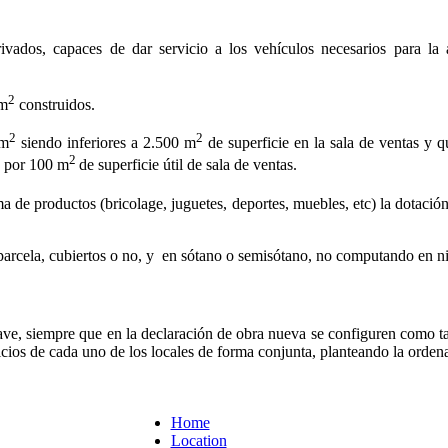
ivados, capaces de dar servicio a los vehículos necesarios para la 
2
 m
construidos.
2
2
 m
siendo inferiores a 2.500 m
de superficie en la sala de ventas y 
2
s por 100 m
de superficie útil de sala de ventas.
 de productos (bricolage, juguetes, deportes, muebles, etc) la dotació
 parcela, cubiertos o no, y en sótano o semisótano, no computando en ni
ve, siempre que en la declaración de obra nueva se configuren como ta
vicios de cada uno de los locales de forma conjunta, planteando la orden
Home
Location