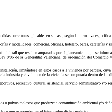
medidas correctoras aplicables en su caso, según la normativa específica 
ías y modalidades, comercial, oficinas, hotelero, bares, cafeterías y sim
ta al detall que resulten amparadas por el planeamiento que se informa,
la Ley 8/86 de la Generalitat Valenciana, de ordenación del Comercio 
instalación, limitándose en estos casos a 1 vivienda por parcela, cuya
la industria y el volumen de la vivienda se computaría dentro de la edif
rtivos, recreativo, cultural, asistencial, servicio administrativo y/o ser
umos o polvos molestos que produzcan contaminación ambiental y/o daño
das o que se aprueben en el futuro sobre dichas materias.